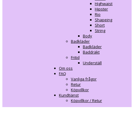
Highwaist
Hipster
Rio
Shapeing
Short
String
Body
Badkläder
Badkläder
Baddräkt
Fritid
Underställ
Om oss
FAQ
Vanliga frågor
Retur
Köpvillkor
Kundtjänst
Köpvillkor / Retur