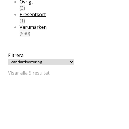
Övrigt
(3)
Presentkort
(1)
Varumärken
(530)
Filtrera
Visar alla 5 resultat