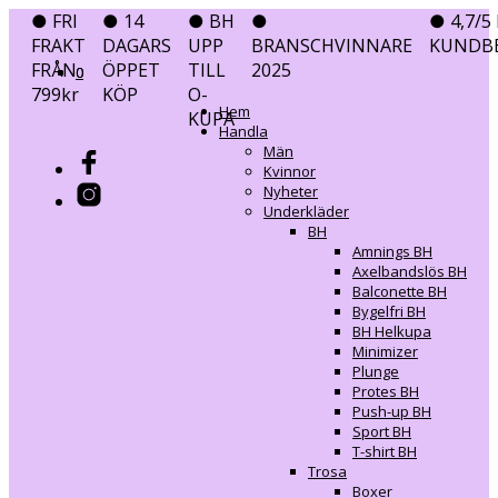
● FRI
● 14
● BH
●
● 4,7/5 
FRAKT
DAGARS
UPP
BRANSCHVINNARE
KUNDB
FRÅN
ÖPPET
TILL
2025
0
0
799kr
KÖP
O-
Hem
KUPA
Handla
Män
Kvinnor
Nyheter
Underkläder
BH
Amnings BH
Axelbandslös BH
Balconette BH
Bygelfri BH
BH Helkupa
Minimizer
Plunge
Protes BH
Push-up BH
Sport BH
T-shirt BH
Trosa
Boxer