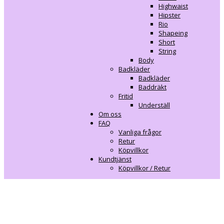
Highwaist
Hipster
Rio
Shapeing
Short
String
Body
Badkläder
Badkläder
Baddräkt
Fritid
Underställ
Om oss
FAQ
Vanliga frågor
Retur
Köpvillkor
Kundtjänst
Köpvillkor / Retur