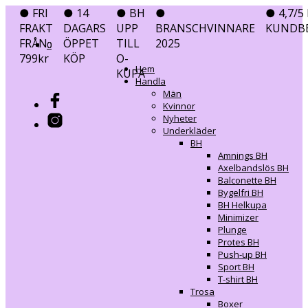
● FRI
● 14
● BH
●
● 4,7/5 
FRAKT
DAGARS
UPP
BRANSCHVINNARE
KUNDB
FRÅN
ÖPPET
TILL
2025
0
0
799kr
KÖP
O-
Hem
KUPA
Handla
Män
Kvinnor
Nyheter
Underkläder
BH
Amnings BH
Axelbandslös BH
Balconette BH
Bygelfri BH
BH Helkupa
Minimizer
Plunge
Protes BH
Push-up BH
Sport BH
T-shirt BH
Trosa
Boxer