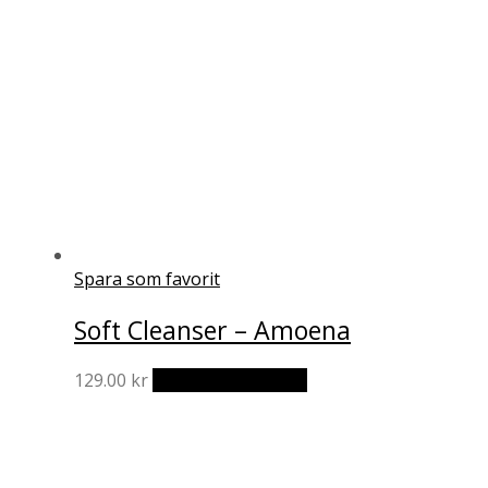
Spara som favorit
Soft Cleanser – Amoena
129.00
kr
Lägg till i varukorg