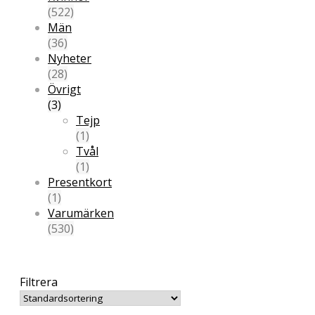
(522)
Män
(36)
Nyheter
(28)
Övrigt
(3)
Tejp
(1)
Tvål
(1)
Presentkort
(1)
Varumärken
(530)
Filtrera