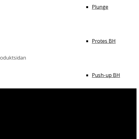
Plunge
Protes BH
produktsidan
Push-up BH
Sport BH