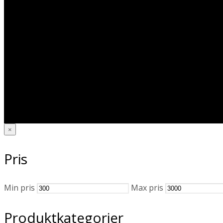
×
Pris
Min pris
Max pris
Produktkategorier