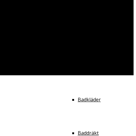
Body
Badkläder
Badkläder
Baddräkt