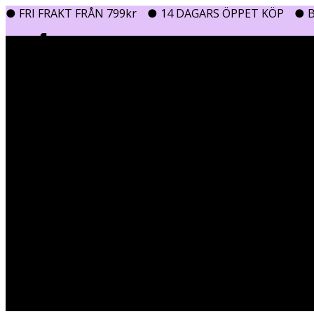
● FRI FRAKT FRÅN 799kr
● 14 DAGARS ÖPPET KÖP
● B
0
0