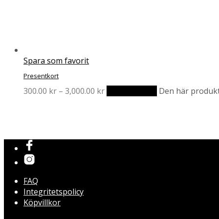
Spara som favorit
Presentkort
300.00
kr
–
3,000.00
kr
Välj alternativ
Den här produkte
FAQ
Integritetspolicy
Köpvillkor