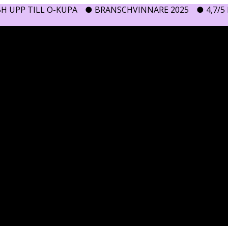
H UPP TILL O-KUPA
● BRANSCHVINNARE 2025
● 4,7/5