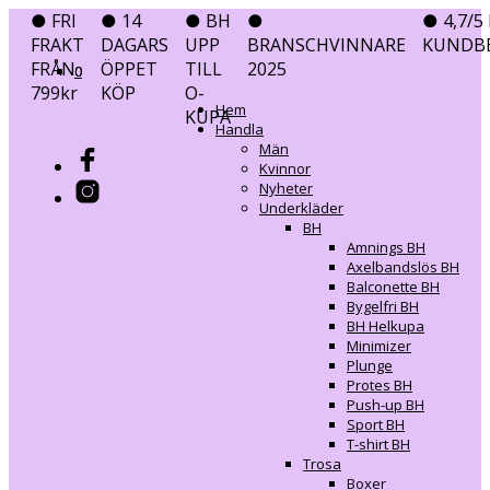
● FRI
● 14
● BH
●
● 4,7/5 
FRAKT
DAGARS
UPP
BRANSCHVINNARE
KUNDB
FRÅN
ÖPPET
TILL
2025
0
0
799kr
KÖP
O-
Hem
KUPA
Handla
Män
Kvinnor
Nyheter
Underkläder
BH
Amnings BH
Axelbandslös BH
Balconette BH
Bygelfri BH
BH Helkupa
Minimizer
Plunge
Protes BH
Push-up BH
Sport BH
T-shirt BH
Trosa
Boxer