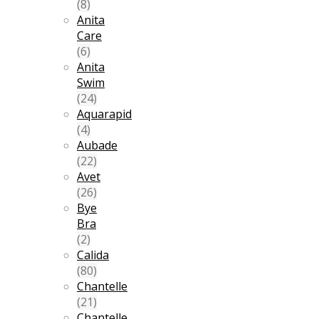
(8)
Anita
Care
(6)
Anita
Swim
(24)
Aquarapid
(4)
Aubade
(22)
Avet
(26)
Bye
Bra
(2)
Calida
(80)
Chantelle
(21)
Chantelle