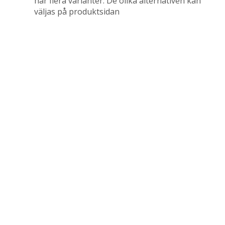
har flera varianter. De olika alternativen kan
väljas på produktsidan