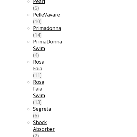
Pearl
(5)
PelleVävare
(10)
Primadonna
(14)
PrimaDonna
Swim
(4)
Rosa
Faia
(11)
Rosa
Faia
Swim
(13)
Segreta
(6)
Shock
Absorber
(2)