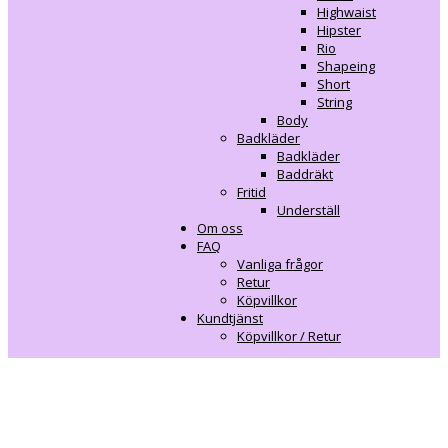
Highwaist
Hipster
Rio
Shapeing
Short
String
Body
Badkläder
Badkläder
Baddräkt
Fritid
Underställ
Om oss
FAQ
Vanliga frågor
Retur
Köpvillkor
Kundtjänst
Köpvillkor / Retur