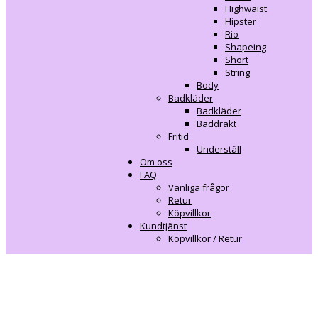
Highwaist
Hipster
Rio
Shapeing
Short
String
Body
Badkläder
Badkläder
Baddräkt
Fritid
Underställ
Om oss
FAQ
Vanliga frågor
Retur
Köpvillkor
Kundtjänst
Köpvillkor / Retur