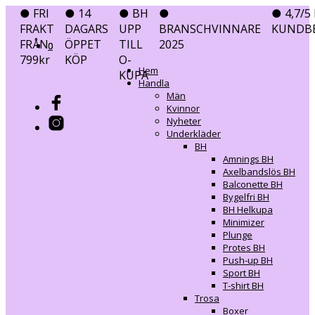
● FRI
● 14
● BH
●
● 4,7/5 
FRAKT
DAGARS
UPP
BRANSCHVINNARE
KUNDB
FRÅN
ÖPPET
TILL
2025
0
0
799kr
KÖP
O-
Hem
KUPA
Handla
Män
Kvinnor
Nyheter
Underkläder
BH
Amnings BH
Axelbandslös BH
Balconette BH
Bygelfri BH
BH Helkupa
Minimizer
Plunge
Protes BH
Push-up BH
Sport BH
T-shirt BH
Trosa
Boxer