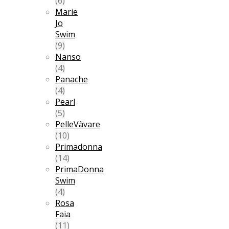
(6)
Marie
Jo
Swim
(9)
Nanso
(4)
Panache
(4)
Pearl
(5)
PelleVävare
(10)
Primadonna
(14)
PrimaDonna
Swim
(4)
Rosa
Faia
(11)