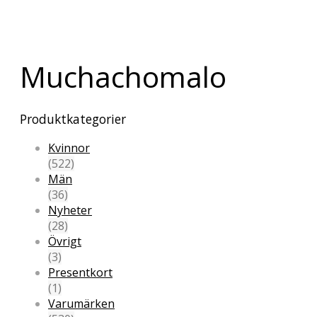
Muchachomalo
Produktkategorier
Kvinnor
(522)
Män
(36)
Nyheter
(28)
Övrigt
(3)
Presentkort
(1)
Varumärken