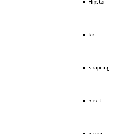
Hipster
Rio
Shapeing
Short
String