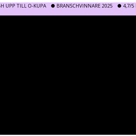
H UPP TILL O-KUPA
● BRANSCHVINNARE 2025
● 4,7/5