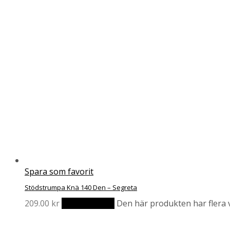
Spara som favorit
Stödstrumpa Knä 140 Den – Segreta
209.00
kr
Välj alternativ
Den här produkten har flera v