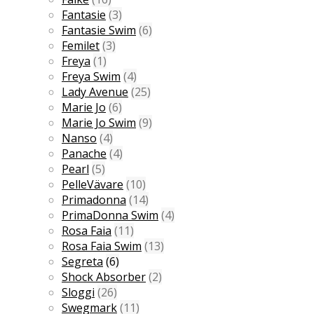
Fantasie
(3)
Fantasie Swim
(6)
Femilet
(3)
Freya
(1)
Freya Swim
(4)
Lady Avenue
(25)
Marie Jo
(6)
Marie Jo Swim
(9)
Nanso
(4)
Panache
(4)
Pearl
(5)
PelleVävare
(10)
Primadonna
(14)
PrimaDonna Swim
(4)
Rosa Faia
(11)
Rosa Faia Swim
(13)
Segreta
(6)
Shock Absorber
(2)
Sloggi
(26)
Swegmark
(11)