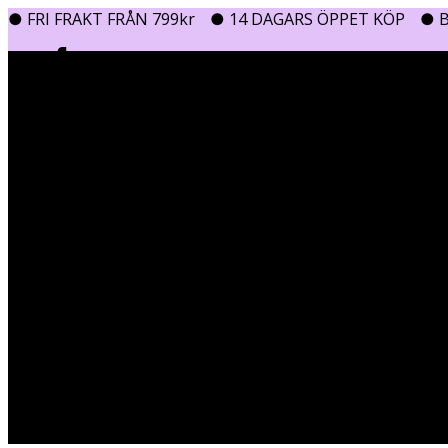
● FRI FRAKT FRÅN 799kr
● 14 DAGARS ÖPPET KÖP
● B
0
0