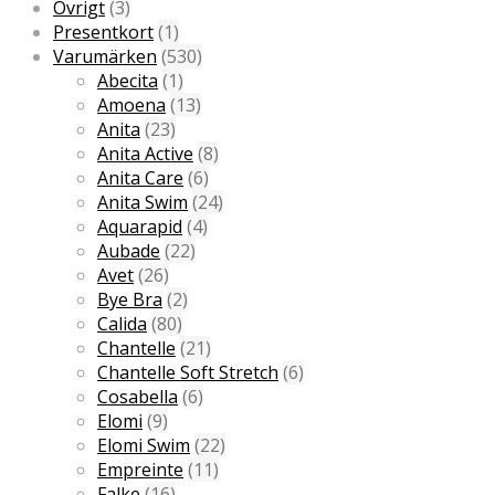
Övrigt
(3)
Presentkort
(1)
Varumärken
(530)
Abecita
(1)
Amoena
(13)
Anita
(23)
Anita Active
(8)
Anita Care
(6)
Anita Swim
(24)
Aquarapid
(4)
Aubade
(22)
Avet
(26)
Bye Bra
(2)
Calida
(80)
Chantelle
(21)
Chantelle Soft Stretch
(6)
Cosabella
(6)
Elomi
(9)
Elomi Swim
(22)
Empreinte
(11)
Falke
(16)