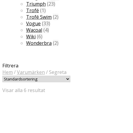
Triumph
(23)
Trofé
(1)
Trofé Swim
(2)
Vogue
(33)
Wacoal
(4)
Wiki
(6)
Wonderbra
(2)
Filtrera
Hem
/
Varumärken
/
Segreta
Visar alla 6 resultat