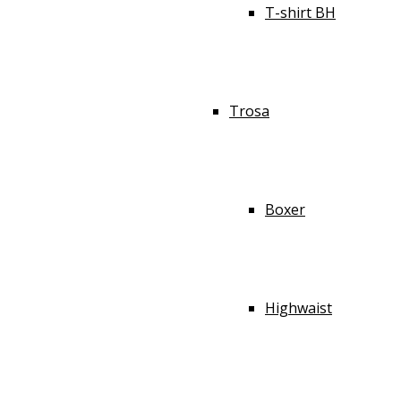
T-shirt BH
Trosa
Boxer
Highwaist