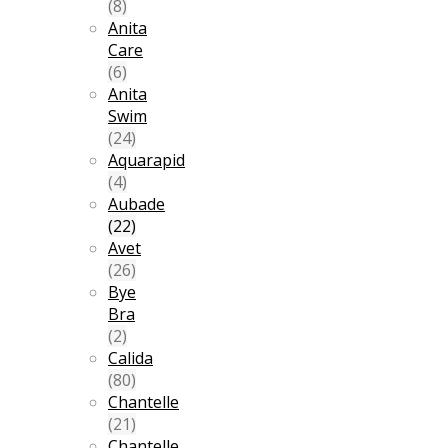
(8)
Anita
Care
(6)
Anita
Swim
(24)
Aquarapid
(4)
Aubade
(22)
Avet
(26)
Bye
Bra
(2)
Calida
(80)
Chantelle
(21)
Chantelle