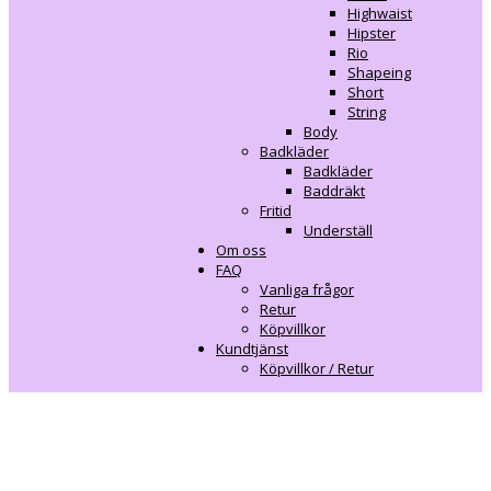
Highwaist
Hipster
Rio
Shapeing
Short
String
Body
Badkläder
Badkläder
Baddräkt
Fritid
Underställ
Om oss
FAQ
Vanliga frågor
Retur
Köpvillkor
Kundtjänst
Köpvillkor / Retur