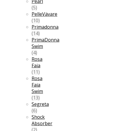
Pearl
(5)
PelleVävare
(10)
Primadonna
(14)
PrimaDonna
Swim
(4)
Rosa
Faia
(11)
Rosa
Faia
Swim
(13)
Segreta
(6)
Shock
Absorber
(2)