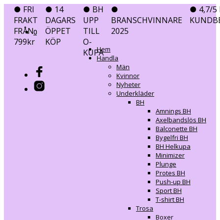
● FRI
● 14
● BH
●
● 4,7/5 
FRAKT
DAGARS
UPP
BRANSCHVINNARE
KUNDB
FRÅN
ÖPPET
TILL
2025
0
0
799kr
KÖP
O-
Hem
KUPA
Handla
Män
Kvinnor
Nyheter
Underkläder
BH
Amnings BH
Axelbandslös BH
Balconette BH
Bygelfri BH
BH Helkupa
Minimizer
Plunge
Protes BH
Push-up BH
Sport BH
T-shirt BH
Trosa
Boxer