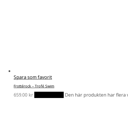
Spara som favorit
Frottérock – Trofé Swim
659.00
kr
Välj alternativ
Den här produkten har flera v