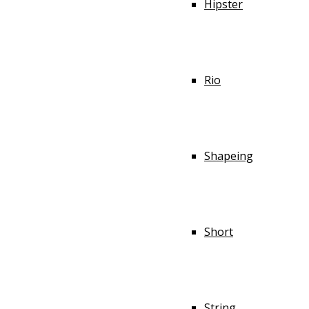
Hipster
Rio
Shapeing
Short
String