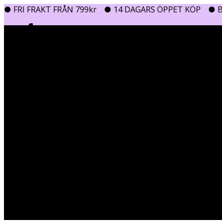
● FRI FRAKT FRÅN 799kr
● 14 DAGARS ÖPPET KÖP
● B
0
0