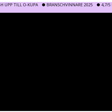
H UPP TILL O-KUPA
● BRANSCHVINNARE 2025
● 4,7/5