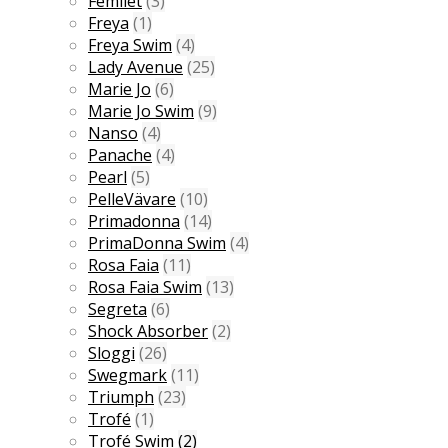
Femilet
(3)
Freya
(1)
Freya Swim
(4)
Lady Avenue
(25)
Marie Jo
(6)
Marie Jo Swim
(9)
Nanso
(4)
Panache
(4)
Pearl
(5)
PelleVävare
(10)
Primadonna
(14)
PrimaDonna Swim
(4)
Rosa Faia
(11)
Rosa Faia Swim
(13)
Segreta
(6)
Shock Absorber
(2)
Sloggi
(26)
Swegmark
(11)
Triumph
(23)
Trofé
(1)
Trofé Swim
(2)