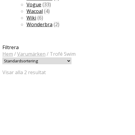
Vogue
(33)
Wacoal
(4)
Wiki
(6)
Wonderbra
(2)
Filtrera
Hem
/
Varumärken
/
Trofé Swim
Visar alla 2 resultat