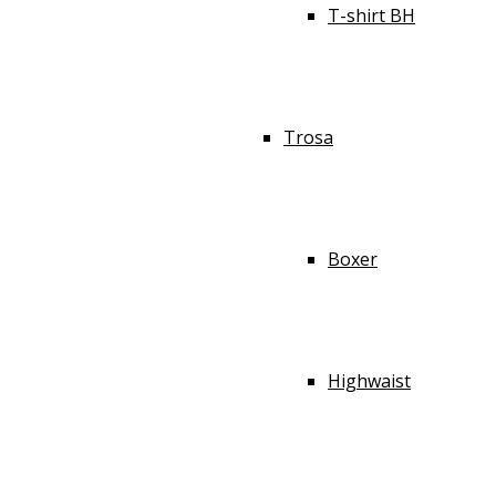
T-shirt BH
Trosa
Boxer
Highwaist