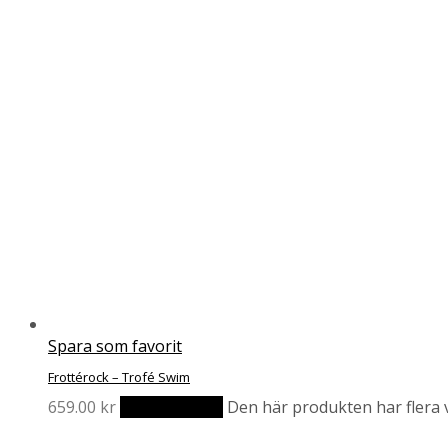
Spara som favorit
Frottérock – Trofé Swim
659.00
kr
Välj alternativ
Den här produkten har flera v