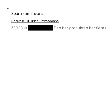
Spara som favorit
Deauville Full Brief – Primadonna
699.00
kr
Välj alternativ
Den här produkten har flera v