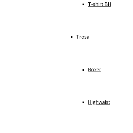
T-shirt BH
Trosa
Boxer
Highwaist