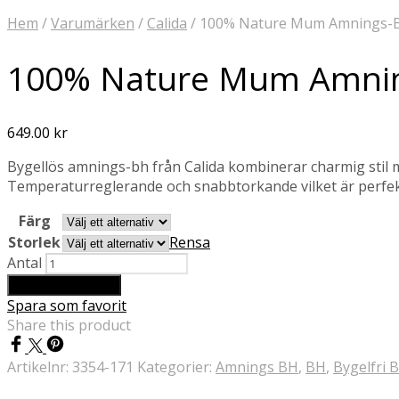
Hem
/
Varumärken
/
Calida
/
100% Nature Mum Amnings-Bh
100% Nature Mum Amning
649.00
kr
Bygellös amnings-bh från Calida kombinerar charmig stil m
Temperaturreglerande och snabbtorkande vilket är perf
Färg
Storlek
Rensa
Antal
Lägg till i varukorg
Spara som favorit
Share this product
Artikelnr:
3354-171
Kategorier:
Amnings BH
,
BH
,
Bygelfri 