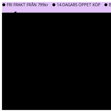
● FRI FRAKT FRÅN 799kr
● 14 DAGARS ÖPPET KÖP
● B
0
0