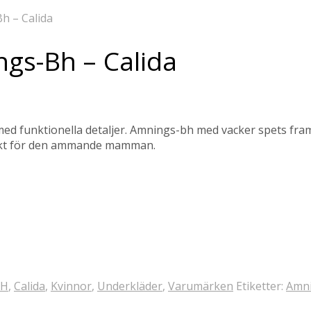
 – Calida
s-Bh – Calida
ed funktionella detaljer. Amnings-bh med vacker spets framt
ekt för den ammande mamman.
BH
,
Calida
,
Kvinnor
,
Underkläder
,
Varumärken
Etiketter:
Amn