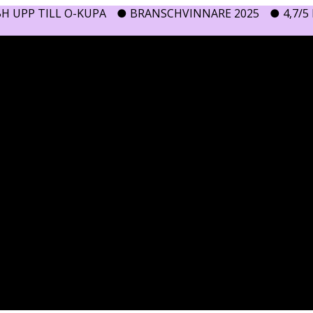
H UPP TILL O-KUPA
● BRANSCHVINNARE 2025
● 4,7/5