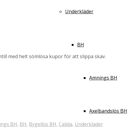
Underkläder
BH
ill med helt sömlösa kupor för att slippa skav.
Amnings BH
Axelbandslös BH
ings BH
,
BH
,
Bygellös BH
,
Calida
,
Underkläder