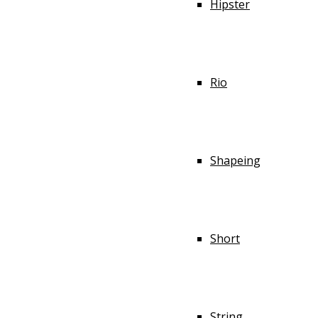
Hipster
Rio
Shapeing
Short
String