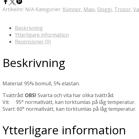
Artikelnr:
N/A
Kategorier:
Kvinnor
,
Maxi
,
Sloggi
,
Trosor
,
Va
Beskrivning
Ytterligare information
Recensioner (0)
Beskrivning
Material: 95% bomull, 5% elastan.
Tvättråd:
OBS!
Svarta och vita har olika tvättråd.
Vit: 95° normaltvätt, kan torktumlas på låg temperatur.
Svart: 60° normaltvätt, kan torktumlas på låg temperatur.
Ytterligare information