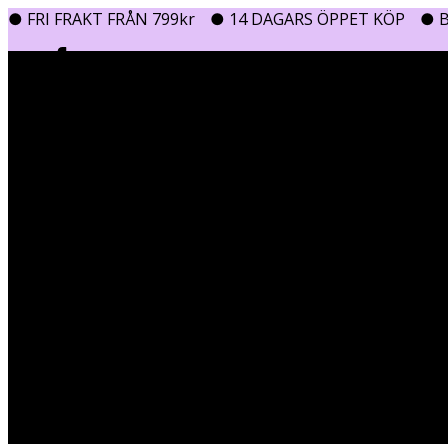
● FRI FRAKT FRÅN 799kr
● 14 DAGARS ÖPPET KÖP
● B
0
0