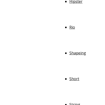
Hipster
Rio
Shapeing
Short
String