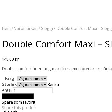
Hem
/
Varumärken
/
Sloggi
/
Double Comfort Maxi – Slogg
Double Comfort Maxi – S
149.00
kr
Double comfort är en hög maxi trosa med bredare resårkant 
Färg
Storlek
Rensa
Antal
Lägg till i varukorg
Spara som favorit
Share this product