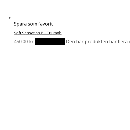
Spara som favorit
Soft Sensation P – Triumph
450.00
kr
Välj alternativ
Den här produkten har flera v