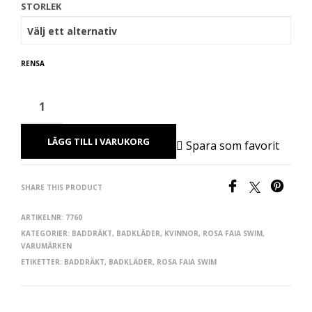
STORLEK
RENSA
LÄGG TILL I VARUKORG
Spara som favorit
SHARE THIS PRODUCT
ARTIKELNR:
7760
KATEGORIER:
BADDRÄKT
,
BADKLÄDER
,
KVINNOR
,
ROSA FAIA SWIM
,
VARUMÄRKEN
ETIKETTER:
BADDRÄKT
,
BADKLÄDER
,
ROSA FAIA SWIM