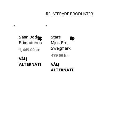
RELATERADE PRODUKTER
Satin Body –
Stars
Spara som favorit
Spara som favorit
Primadonna
Mjuk-Bh –
Swegmark
1,449.00
kr
479.00
kr
VÄLJ
Den
ALTERNATI
VÄLJ
Den
här
V
ALTERNATI
här
produkten
V
produkten
har
har
flera
flera
varianter.
varianter.
De
De
olika
olika
alternativen
alternativen
kan
kan
väljas
väljas
på
på
produktsidan