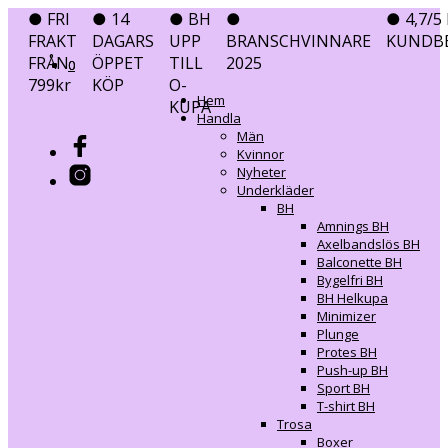
● FRI
● 14
● BH
●
● 4,7/5 
FRAKT
DAGARS
UPP
BRANSCHVINNARE
KUNDB
FRÅN
ÖPPET
TILL
2025
0
0
799kr
KÖP
O-
Hem
KUPA
Handla
Män
Kvinnor
Nyheter
Underkläder
BH
Amnings BH
Axelbandslös BH
Balconette BH
Bygelfri BH
BH Helkupa
Minimizer
Plunge
Protes BH
Push-up BH
Sport BH
T-shirt BH
Trosa
Boxer