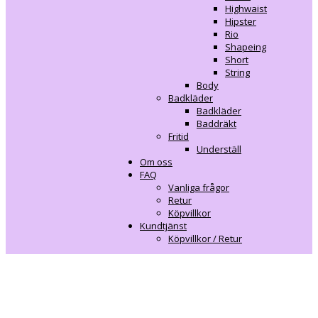
Highwaist
Hipster
Rio
Shapeing
Short
String
Body
Badkläder
Badkläder
Baddräkt
Fritid
Underställ
Om oss
FAQ
Vanliga frågor
Retur
Köpvillkor
Kundtjänst
Köpvillkor / Retur