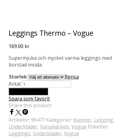
Leggings Thermo – Vogue
169.00
kr
Supermjuka och mycket varma leggings med
borstad insida.
Storlek
Rensa
Antal
Lägg till i varukorg
Spara som favorit
Share this product
Artikelnr:
96477
Kategorier:
Kvinnor
,
Legging
,
Underkläder
,
Varumärken
,
Vogue
Etiketter:
Leggings
,
Underkläder
,
Vogue