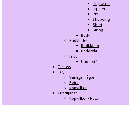
Highwaist
Hipster
Rio
Shapeing
Short
String
Body
Badkläder
Badkläder
Baddräkt
Fritid
Underställ
Om oss
FAQ
Vanliga frågor
Retur
Köpvillkor
Kundtjänst
Köpvillkor / Retur