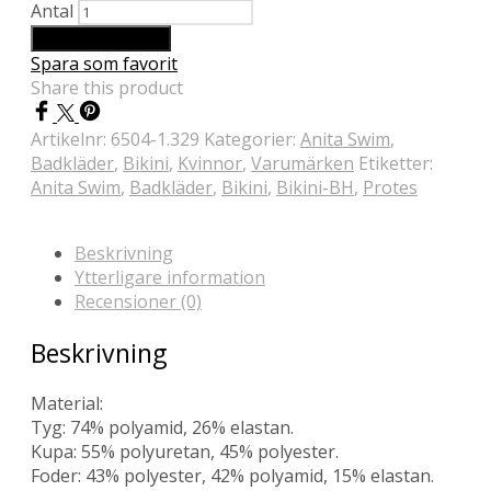
Antal
Lägg till i varukorg
Spara som favorit
Share this product
Artikelnr:
6504-1.329
Kategorier:
Anita Swim
,
Badkläder
,
Bikini
,
Kvinnor
,
Varumärken
Etiketter:
Anita Swim
,
Badkläder
,
Bikini
,
Bikini-BH
,
Protes
Beskrivning
Ytterligare information
Recensioner (0)
Beskrivning
Material:
Tyg: 74% polyamid, 26% elastan.
Kupa: 55% polyuretan, 45% polyester.
Foder: 43% polyester, 42% polyamid, 15% elastan.