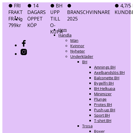
● FRI
● 14
● BH
●
● 4,7/5 
FRAKT
DAGARS
UPP
BRANSCHVINNARE
KUNDB
FRÅN
ÖPPET
TILL
2025
0
0
799kr
KÖP
O-
Hem
KUPA
Handla
Män
Kvinnor
Nyheter
Underkläder
BH
Amnings BH
Axelbandslös BH
Balconette BH
Bygelfri BH
BH Helkupa
Minimizer
Plunge
Protes BH
Push-up BH
Sport BH
T-shirt BH
Trosa
Boxer