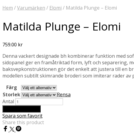
Hem
/
Varumärken
/
Elomi
/
Matilda Plunge – Elomi
Matilda Plunge – Elomi
759.00
kr
Denna vackert designade bh kombinerar funktion med sofis
sidopanel ger en framåtriktad form, lyft och separering, 
baksvepkonstruktionen gör det enkelt att justera till en br
modellen subtilt skimrande broderi som imiterar rader av p
Färg
Storlek
Rensa
Antal
Lägg till i varukorg
Spara som favorit
Share this product