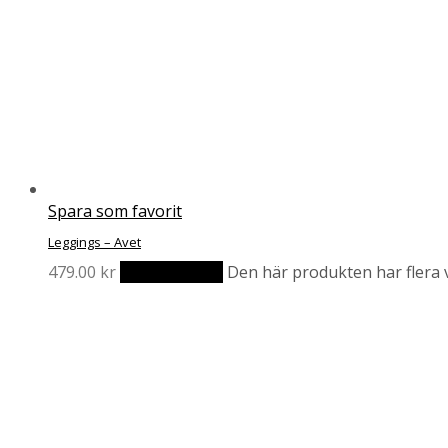
Spara som favorit
Leggings – Avet
479.00
kr
Välj alternativ
Den här produkten har flera v