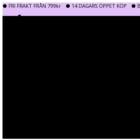
● FRI FRAKT FRÅN 799kr
● 14 DAGARS ÖPPET KÖP
● B
0
0