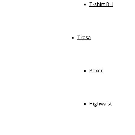
T-shirt BH
Trosa
Boxer
Highwaist