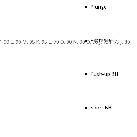
Plunge
Protes BH
 90 L, 90 M, 95 K, 95 L, 70 O, 90 N, 90 O, 70 J, 75 I, 75 J, 80
Push-up BH
Sport BH