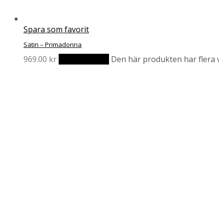
Spara som favorit
Satin – Primadonna
969.00
kr
Välj alternativ
Den här produkten har flera v