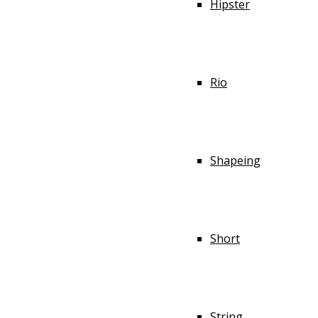
Hipster
Rio
Shapeing
Short
String