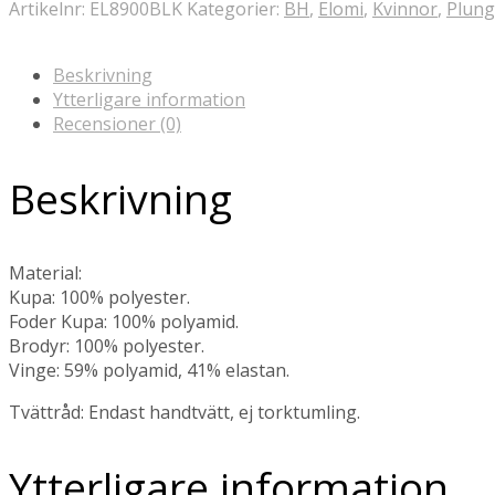
Artikelnr:
EL8900BLK
Kategorier:
BH
,
Elomi
,
Kvinnor
,
Plun
Beskrivning
Ytterligare information
Recensioner (0)
Beskrivning
Material:
Kupa: 100% polyester.
Foder Kupa: 100% polyamid.
Brodyr: 100% polyester.
Vinge: 59% polyamid, 41% elastan.
Tvättråd: Endast handtvätt, ej torktumling.
Ytterligare information