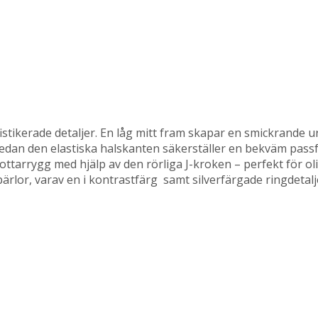
tikerade detaljer. En låg mitt fram skapar en smickrande 
medan den elastiska halskanten säkerställer en bekväm passf
ottarrygg med hjälp av den rörliga J-kroken – perfekt för ol
ärlor, varav en i kontrastfärg samt silverfärgade ringdetalj