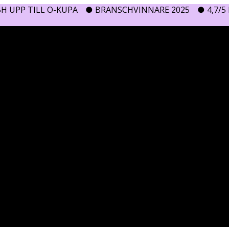
H UPP TILL O-KUPA
● BRANSCHVINNARE 2025
● 4,7/5