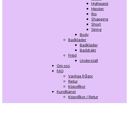
Highwaist
Hipster
Rio
Shapeing
Short
String
Body
Badkläder
Badkläder
Baddräkt
Fritid
Underställ
Om oss
FAQ
Vanliga frågor
Retur
Köpvillkor
Kundtjänst
Köpvillkor / Retur