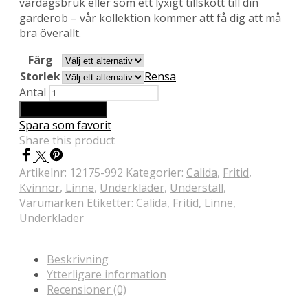
vardagsbruk eller som ett lyxigt tillskott till din
garderob – vår kollektion kommer att få dig att må
bra överallt.
Färg
Storlek
Rensa
Antal
Lägg till i varukorg
Spara som favorit
Share this product
Artikelnr:
12175-992
Kategorier:
Calida
,
Fritid
,
Kvinnor
,
Linne
,
Underkläder
,
Underställ
,
Varumärken
Etiketter:
Calida
,
Fritid
,
Linne
,
Underkläder
Beskrivning
Ytterligare information
Recensioner (0)