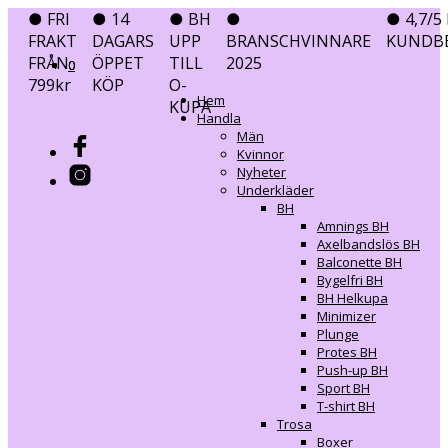
● FRI
● 14
● BH
●
● 4,7/5 
FRAKT
DAGARS
UPP
BRANSCHVINNARE
KUNDB
FRÅN
ÖPPET
TILL
2025
0
0
799kr
KÖP
O-
Hem
KUPA
Handla
Män
Kvinnor
Nyheter
Underkläder
BH
Amnings BH
Axelbandslös BH
Balconette BH
Bygelfri BH
BH Helkupa
Minimizer
Plunge
Protes BH
Push-up BH
Sport BH
T-shirt BH
Trosa
Boxer