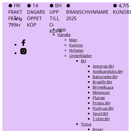
● FRI
● 14
● BH
●
● 4,7/5 
FRAKT
DAGARS
UPP
BRANSCHVINNARE
KUNDB
FRÅN
ÖPPET
TILL
2025
0
0
799kr
KÖP
O-
Hem
KUPA
Handla
Män
Kvinnor
Nyheter
Underkläder
BH
Amnings BH
Axelbandslös BH
Balconette BH
Bygelfri BH
BH Helkupa
Minimizer
Plunge
Protes BH
Push-up BH
Sport BH
T-shirt BH
Trosa
Boxer