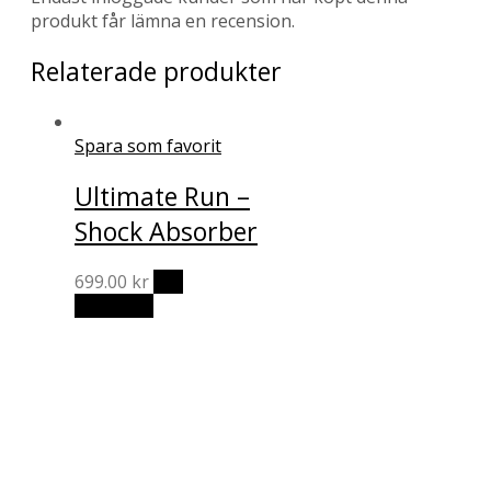
produkt får lämna en recension.
Relaterade produkter
Spara som favorit
Ultimate Run –
Shock Absorber
699.00
kr
Välj
Den
alternativ
här
produkten
har
flera
varianter.
De
olika