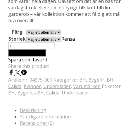
som varar hela dagen. Oavsett om det är en bas för
vardagsbruk eller som ett lyxigt tillskott till din
garderob – vår kollektion kommer att få dig att må
bra överallt.
Färg
Storlek
Rensa
Antal
Lägg till i varukorg
Spara som favorit
Share this product
Artikelnr:
04375-001
Kategorier:
BH
,
Bygelfri BH
,
Calida
,
Kvinnor
,
Underkläder
,
Varumärken
Etiketter:
BH
,
Bygellös BH
,
Calida
,
Underkläder
Beskrivning
Ytterligare information
Recensioner (0)