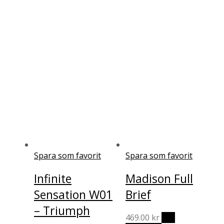
väljas
på
produktsidan
Spara som favorit
Spara som favorit
Infinite
Madison Full
Sensation W01
Brief
– Triumph
469.00
kr
Välj