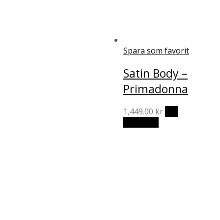
alternativen
kan
väljas
på
produktsidan
Spara som favorit
Satin Body –
Primadonna
1,449.00
kr
Välj
Den
alternativ
här
produkten
har
flera
varianter.
De
olika
alternativen
kan