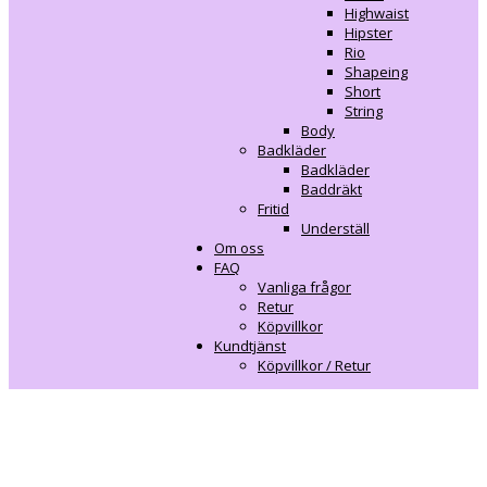
Highwaist
Hipster
Rio
Shapeing
Short
String
Body
Badkläder
Badkläder
Baddräkt
Fritid
Underställ
Om oss
FAQ
Vanliga frågor
Retur
Köpvillkor
Kundtjänst
Köpvillkor / Retur