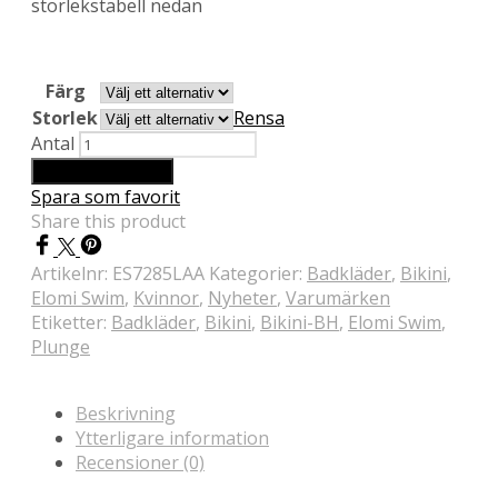
storlekstabell nedan
Färg
Storlek
Rensa
Antal
Lägg till i varukorg
Spara som favorit
Share this product
Artikelnr:
ES7285LAA
Kategorier:
Badkläder
,
Bikini
,
Elomi Swim
,
Kvinnor
,
Nyheter
,
Varumärken
Etiketter:
Badkläder
,
Bikini
,
Bikini-BH
,
Elomi Swim
,
Plunge
Beskrivning
Ytterligare information
Recensioner (0)