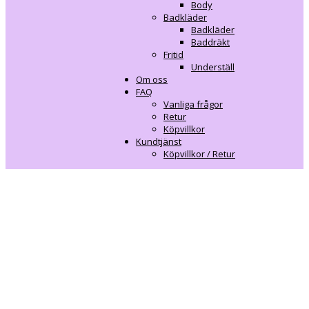
Body
Badkläder
Badkläder
Baddräkt
Fritid
Underställ
Om oss
FAQ
Vanliga frågor
Retur
Köpvillkor
Kundtjänst
Köpvillkor / Retur