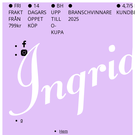
● FRI
● 14
● BH
●
● 4,7/5 
FRAKT
DAGARS
UPP
BRANSCHVINNARE
KUNDB
FRÅN
ÖPPET
TILL
2025
799kr
KÖP
O-
KUPA
0
0
Hem