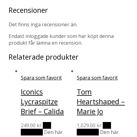
Recensioner
Det finns inga recensioner än.
Endast inloggade kunder som har köpt denna
produkt får lämna en recension.
Relaterade produkter
Spara som favorit
Spara som favorit
Iconics
Tom
Lycraspitze
Heartshaped –
Brief – Calida
Marie Jo
249.00
kr
Välj
1,029.00
kr
Välj
alternativ
Den här
alternativ
Den här