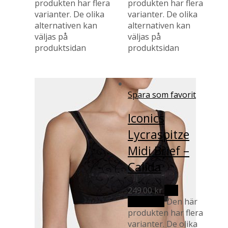
produkten har flera
produkten har flera
varianter. De olika
varianter. De olika
alternativen kan
alternativen kan
väljas på
väljas på
produktsidan
produktsidan
Spara som favorit
Iconics
Lycraspitze
Midi Brief –
Calida
249.00
kr
Välj
alternativ
Den här
produkten har flera
varianter. De olika