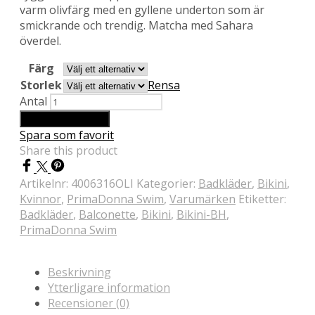
varm olivfärg med en gyllene underton som är
smickrande och trendig. Matcha med Sahara
överdel.
Färg
Storlek
Rensa
Antal
Lägg till i varukorg
Spara som favorit
Share this product
Artikelnr:
4006316OLI
Kategorier:
Badkläder
,
Bikini
,
Kvinnor
,
PrimaDonna Swim
,
Varumärken
Etiketter:
Badkläder
,
Balconette
,
Bikini
,
Bikini-BH
,
PrimaDonna Swim
Beskrivning
Ytterligare information
Recensioner (0)