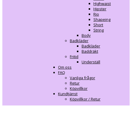
Highwaist
Hipster
Rio
Shapeing
Short
String
Body
Badkläder
Badkläder
Baddräkt
Fritid
Underställ
Om oss
FAQ
Vanliga frågor
Retur
Köpvillkor
Kundtjänst
Köpvillkor / Retur