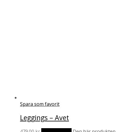
Spara som favorit
Leggings – Avet
479.00
kr
Välj alternativ
Den här produkten