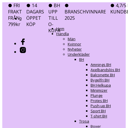
● FRI
● 14
● BH
●
● 4,7/5 
FRAKT
DAGARS
UPP
BRANSCHVINNARE
KUNDB
FRÅN
ÖPPET
TILL
2025
0
0
799kr
KÖP
O-
Hem
KUPA
Handla
Män
Kvinnor
Nyheter
Underkläder
BH
Amnings BH
Axelbandslös BH
Balconette BH
Bygelfri BH
BH Helkupa
Minimizer
Plunge
Protes BH
Push-up BH
Sport BH
T-shirt BH
Trosa
Boxer