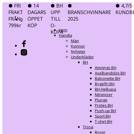
● FRI
● 14
● BH
●
● 4,7/5 
FRAKT
DAGARS
UPP
BRANSCHVINNARE
KUNDB
FRÅN
ÖPPET
TILL
2025
0
0
799kr
KÖP
O-
Hem
KUPA
Handla
Män
Kvinnor
Nyheter
Underkläder
BH
Amnings BH
Axelbandslös BH
Balconette BH
Bygelfri BH
BH Helkupa
Minimizer
Plunge
Protes BH
Push-up BH
Sport BH
T-shirt BH
Trosa
Boxer