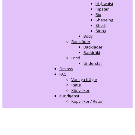
Highwaist
Hipster
Rio
Shapeing
Short
String
Body
Badkläder
Badkläder
Baddräkt
Fritid
Underställ
Om oss
FAQ
Vanliga frågor
Retur
Köpvillkor
Kundtjänst
Köpvillkor / Retur