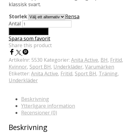
klassisk svart.
Storlek
Rensa
Antal
Lägg till i varukorg
Spara som favorit
Share this product
Artikelnr:
5530
Kategorier:
Anita Active
,
BH
,
Fritid
,
Kvinnor
,
Sport BH
,
Underkläder
,
Varumärken
Etiketter:
Anita Active
,
Fritid
,
Sport BH
,
Träning
,
Underkläder
Beskrivning
Ytterligare information
Recensioner (0)
Beskrivning