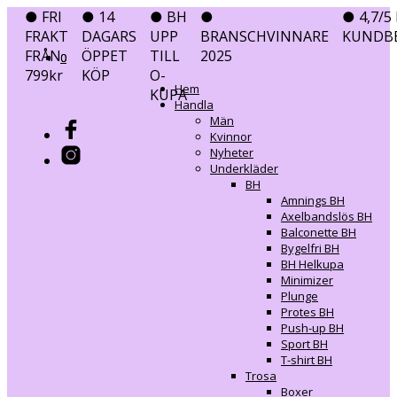
● FRI
● 14
● BH
●
● 4,7/5 
FRAKT
DAGARS
UPP
BRANSCHVINNARE
KUNDB
FRÅN
ÖPPET
TILL
2025
0
0
799kr
KÖP
O-
Hem
KUPA
Handla
Män
Kvinnor
Nyheter
Underkläder
BH
Amnings BH
Axelbandslös BH
Balconette BH
Bygelfri BH
BH Helkupa
Minimizer
Plunge
Protes BH
Push-up BH
Sport BH
T-shirt BH
Trosa
Boxer