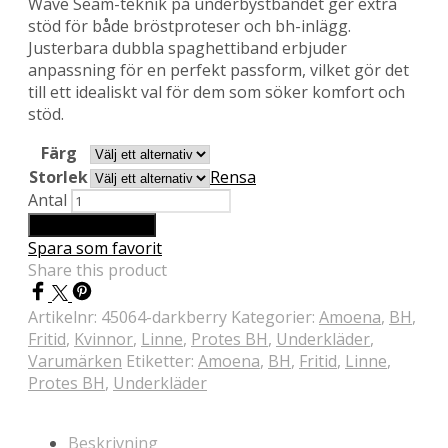
Wave Seam-teknik på underbystbandet ger extra
stöd för både bröstproteser och bh-inlägg.
Justerbara dubbla spaghettiband erbjuder
anpassning för en perfekt passform, vilket gör det
till ett idealiskt val för dem som söker komfort och
stöd.
Färg
Storlek
Rensa
Antal
Lägg till i varukorg
Spara som favorit
Share this product
Artikelnr:
45064-darkberry
Kategorier:
Amoena
,
BH
,
Fritid
,
Kvinnor
,
Linne
,
Protes BH
,
Underkläder
,
Varumärken
Etiketter:
Amoena
,
BH
,
Fritid
,
Linne
,
Protes BH
,
Underkläder
Beskrivning