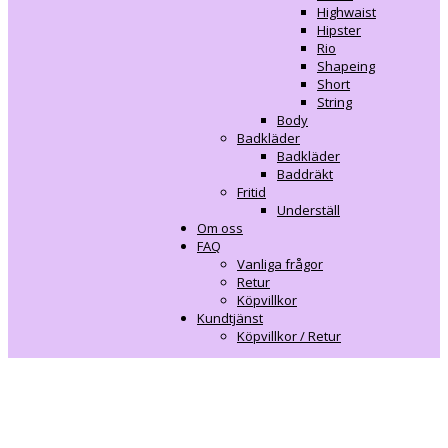
Highwaist
Hipster
Rio
Shapeing
Short
String
Body
Badkläder
Badkläder
Baddräkt
Fritid
Underställ
Om oss
FAQ
Vanliga frågor
Retur
Köpvillkor
Kundtjänst
Köpvillkor / Retur