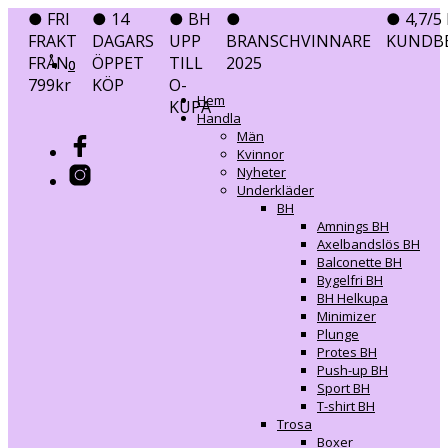
● FRI
● 14
● BH
●
● 4,7/5 
FRAKT
DAGARS
UPP
BRANSCHVINNARE
KUNDB
FRÅN
ÖPPET
TILL
2025
0
0
799kr
KÖP
O-
Hem
KUPA
Handla
Män
Kvinnor
Nyheter
Underkläder
BH
Amnings BH
Axelbandslös BH
Balconette BH
Bygelfri BH
BH Helkupa
Minimizer
Plunge
Protes BH
Push-up BH
Sport BH
T-shirt BH
Trosa
Boxer