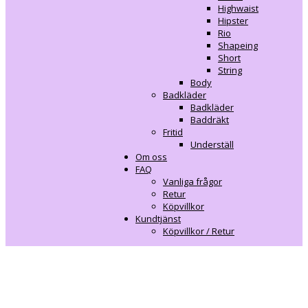
Highwaist
Hipster
Rio
Shapeing
Short
String
Body
Badkläder
Badkläder
Baddräkt
Fritid
Underställ
Om oss
FAQ
Vanliga frågor
Retur
Köpvillkor
Kundtjänst
Köpvillkor / Retur