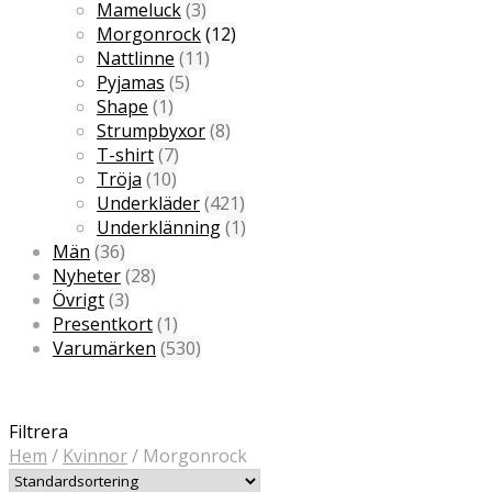
Mameluck
(3)
Morgonrock
(12)
Nattlinne
(11)
Pyjamas
(5)
Shape
(1)
Strumpbyxor
(8)
T-shirt
(7)
Tröja
(10)
Underkläder
(421)
Underklänning
(1)
Män
(36)
Nyheter
(28)
Övrigt
(3)
Presentkort
(1)
Varumärken
(530)
Filtrera
Hem
/
Kvinnor
/
Morgonrock