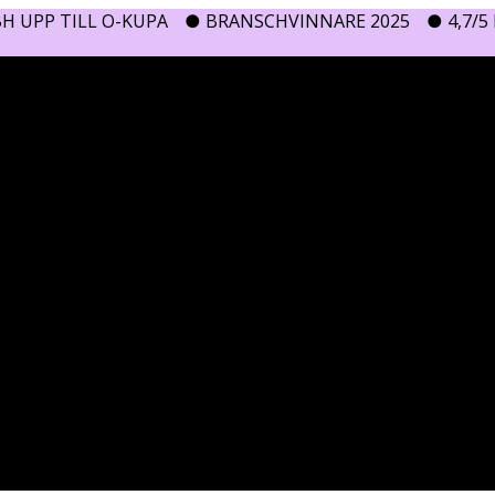
H UPP TILL O-KUPA
● BRANSCHVINNARE 2025
● 4,7/5