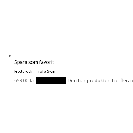
Spara som favorit
Frottérock – Trofé Swim
659.00
kr
Välj alternativ
Den här produkten har flera v