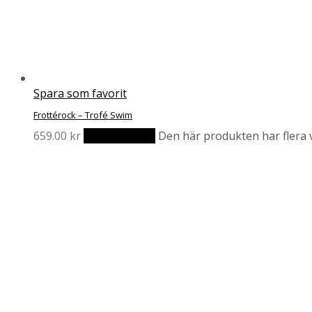
Spara som favorit
Frottérock – Trofé Swim
659.00
kr
Välj alternativ
Den här produkten har flera v