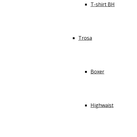
T-shirt BH
Trosa
Boxer
Highwaist