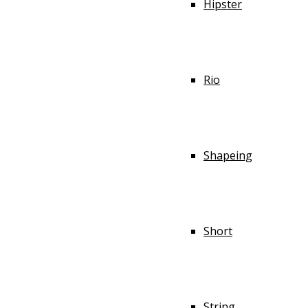
Hipster
Rio
Shapeing
Short
String