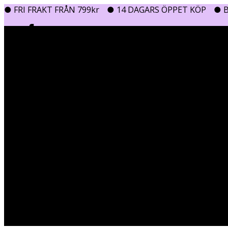
● FRI FRAKT FRÅN 799kr
● 14 DAGARS ÖPPET KÖP
● B
0
0