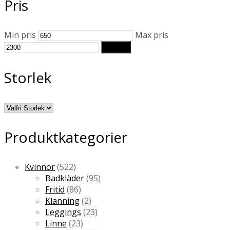
Pris
Min pris
Max pris
Filtrera
Storlek
Produktkategorier
Kvinnor
(522)
Badkläder
(95)
Fritid
(86)
Klänning
(2)
Leggings
(23)
Linne
(23)