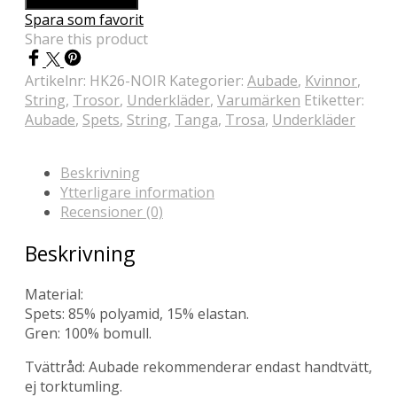
Spara som favorit
Share this product
Artikelnr:
HK26-NOIR
Kategorier:
Aubade
,
Kvinnor
,
String
,
Trosor
,
Underkläder
,
Varumärken
Etiketter:
Aubade
,
Spets
,
String
,
Tanga
,
Trosa
,
Underkläder
Beskrivning
Ytterligare information
Recensioner (0)
Beskrivning
Material:
Spets: 85% polyamid, 15% elastan.
Gren: 100% bomull.
Tvättråd: Aubade rekommenderar endast handtvätt,
ej torktumling.