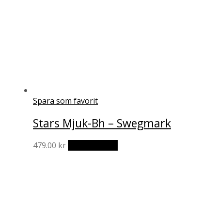
produktsidan
Spara som favorit
Stars Mjuk-Bh – Swegmark
Den
479.00
kr
Välj alternativ
här
produkten
har
flera
varianter.
De