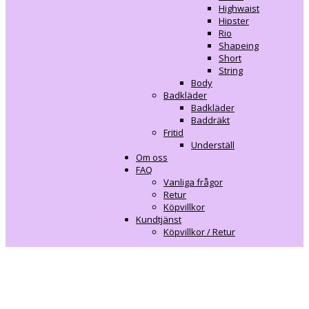
Highwaist
Hipster
Rio
Shapeing
Short
String
Body
Badkläder
Badkläder
Baddräkt
Fritid
Underställ
Om oss
FAQ
Vanliga frågor
Retur
Köpvillkor
Kundtjänst
Köpvillkor / Retur