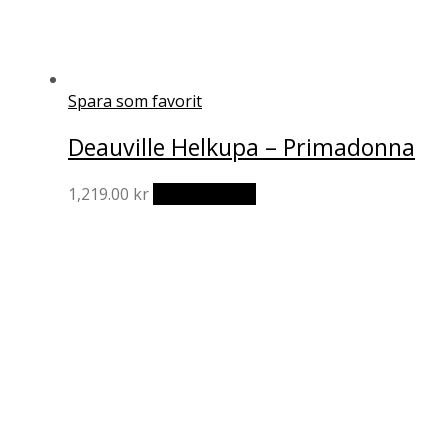
Spara som favorit
Deauville Helkupa – Primadonna
Den
1,219.00
kr
Välj alternativ
här
produkten
har
flera
varianter.
De
olika
alternativen
kan
väljas
på