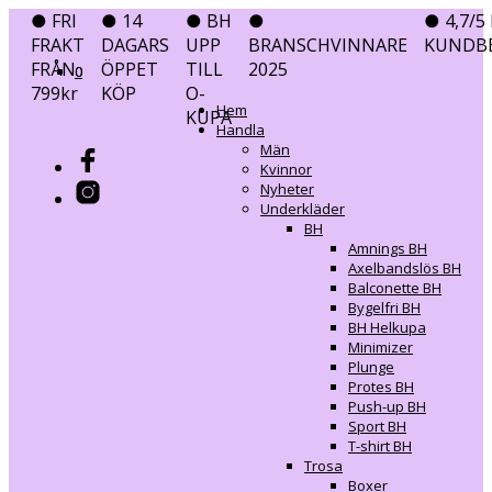
● FRI
● 14
● BH
●
● 4,7/5 
FRAKT
DAGARS
UPP
BRANSCHVINNARE
KUNDB
FRÅN
ÖPPET
TILL
2025
0
0
799kr
KÖP
O-
Hem
KUPA
Handla
Män
Kvinnor
Nyheter
Underkläder
BH
Amnings BH
Axelbandslös BH
Balconette BH
Bygelfri BH
BH Helkupa
Minimizer
Plunge
Protes BH
Push-up BH
Sport BH
T-shirt BH
Trosa
Boxer