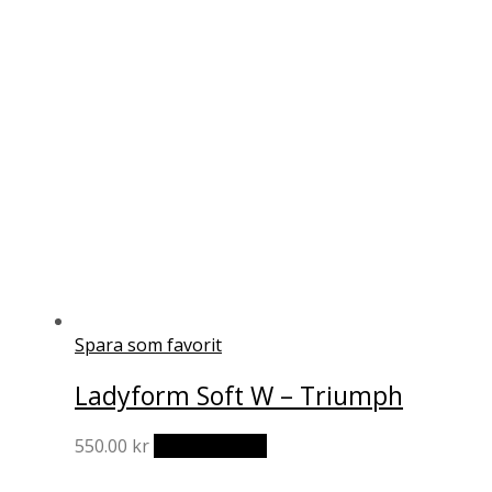
olika
alternativen
kan
väljas
på
produktsidan
Spara som favorit
Ladyform Soft W – Triumph
Den
550.00
kr
Välj alternativ
här