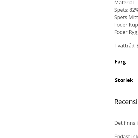
Material
Spets: 82%
Spets Mit
Foder Kup
Foder Ryg
Tvättråd: 
Färg
Storlek
Recens
Det finns 
Endast in