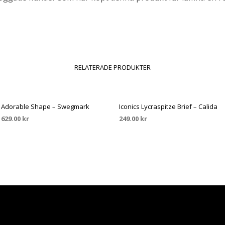
RELATERADE PRODUKTER
Adorable Shape – Swegmark
Iconics Lycraspitze Brief – Calida
629.00
kr
249.00
kr
VÄLJ ALTERNATIV
VÄLJ ALTERNATIV