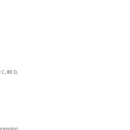
0 C, 80 D,
ecension.