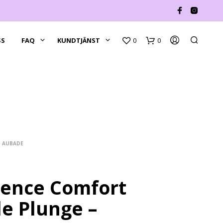
SS
FAQ
KUNDTJÄNST
0
0
AUBADE
ence Comfort
le Plunge –