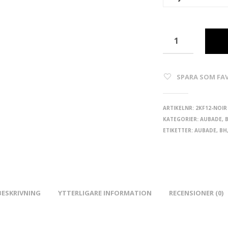
SPARA SOM FA
ARTIKELNR:
2KF12-NOIR
KATEGORIER:
AUBADE
,
ETIKETTER:
AUBADE
,
BH
BESKRIVNING
YTTERLIGARE INFORMATION
RECENSIONER (0)