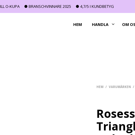
ILL O-KUPA
● BRANSCHVINNARE 2025
● 4,7/5 I KUNDBETYG
HEM
HANDLA
OM O
HEM
/
VARUMÄRKEN
/
Rosess
Triang