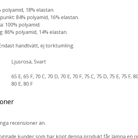
 polyamid, 18% elastan.
tpunkt: 84% polyamid, 16% elastan.
a: 100% polyamid.
g: 86% polyamid, 14% elastan.
Endast handtvätt, ej torktumling.
Ljusrosa, Svart
65 E, 65 F, 70 C, 70 D, 70 E, 70 F, 75 C, 75 D, 75 E, 75 F, 8
80 E, 80 F
ioner
inga recensioner än.
loggade kunder som har köpt denna produkt får lämna en r