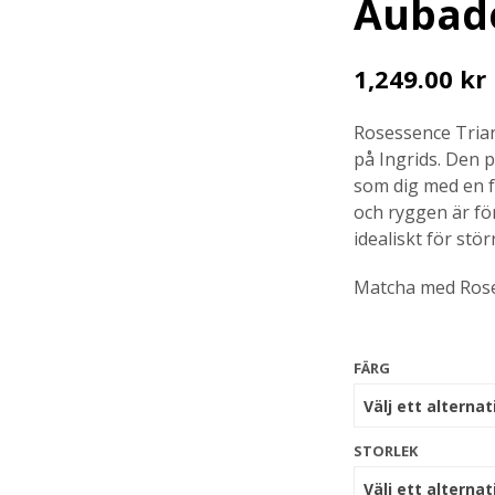
Aubad
1,249.00
kr
Rosessence Trian
på Ingrids. Den 
som dig med en f
och ryggen är för
idealiskt för stö
Matcha med Roses
FÄRG
STORLEK