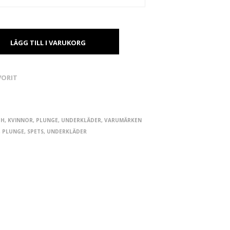
LÄGG TILL I VARUKORG
VORIT
BH
,
KVINNOR
,
PLUNGE
,
UNDERKLÄDER
,
VARUMÄRKEN
,
PLUNGE
,
SPETS
,
UNDERKLÄDER