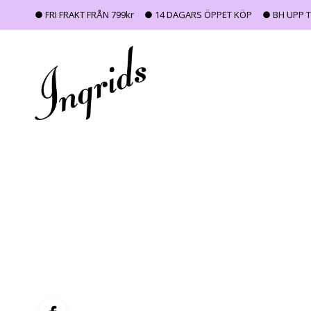
● FRI FRAKT FRÅN 799kr
● 14 DAGARS ÖPPET KÖP
● BH UPP T