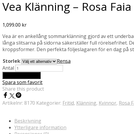
Vea Klänning – Rosa Faia
1,099.00
kr
Vea är en ankellång sommarklänning gjord av ett underbar
långa slitsarna på sidorna säkerställer full rörelsefrihet
kroppsformer. Den perfekta följeslagaren för en dag på s
Storlek
Rensa
Antal
Lägg till i varukorg
Spara som favorit
Share this product
Artikelnr:
8170
Kategorier:
Fritid
,
Klänning
,
Kvinnor
,
Rosa F
Beskrivning
Ytterligare information