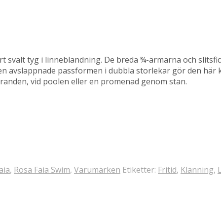
t svalt tyg i linneblandning. De breda ¾-ärmarna och slits
. Den avslappnade passformen i dubbla storlekar gör den här
tranden, vid poolen eller en promenad genom stan.
aia
,
Rosa Faia Swim
,
Varumärken
Etiketter:
Fritid
,
Klänning
,