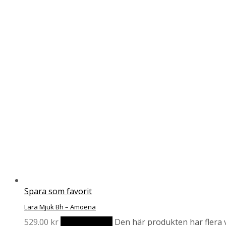
Spara som favorit
Lara Mjuk Bh – Amoena
529.00
kr
Välj alternativ
Den här produkten har flera v