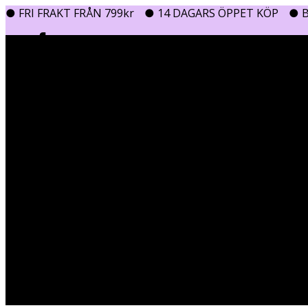
● FRI FRAKT FRÅN 799kr
● 14 DAGARS ÖPPET KÖP
● B
0
0