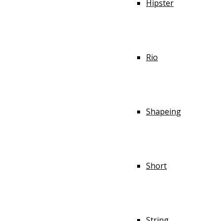
Hipster
Rio
Shapeing
Short
String