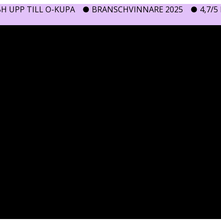
H UPP TILL O-KUPA
● BRANSCHVINNARE 2025
● 4,7/5