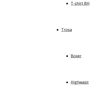
T-shirt BH
Trosa
Boxer
Highwaist