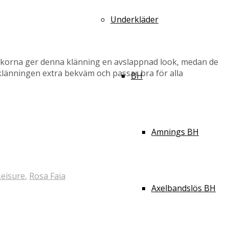
Underkläder
fickorna ger denna klänning en avslappnad look, medan de
 klänningen extra bekväm och passar bra för alla
BH
Amnings BH
Leisure
,
Rosa Faia
Axelbandslös BH