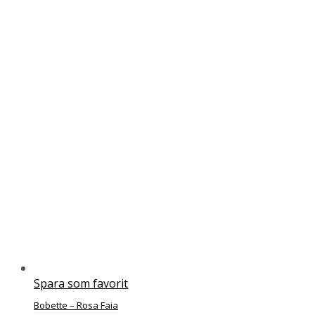
har
flera
varianter.
De
olika
alternativen
kan
väljas
på
produktsidan
Spara som favorit
Bobette – Rosa Faia