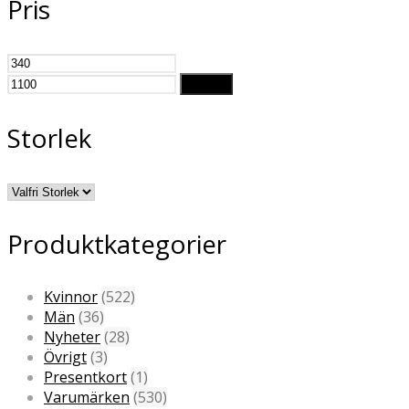
Pris
Min
Max
pris
pris
Filtrera
Storlek
Produktkategorier
Kvinnor
(522)
Män
(36)
Nyheter
(28)
Övrigt
(3)
Presentkort
(1)
Varumärken
(530)