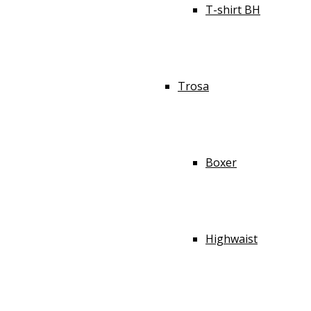
T-shirt BH
Trosa
Boxer
Highwaist