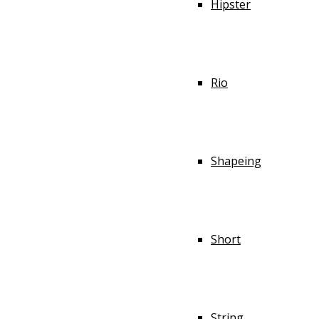
Hipster
Rio
Shapeing
Short
String