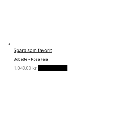
Spara som favorit
Bobette – Rosa Faia
Den
1,049.00
kr
Välj alternativ
här
produkten
har
flera
varianter.
De
olika
alternativen
kan