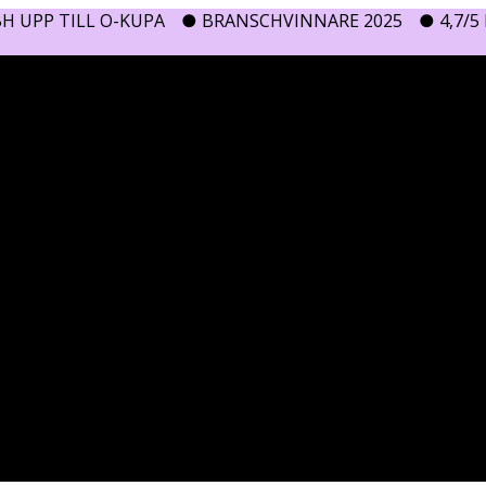
H UPP TILL O-KUPA
● BRANSCHVINNARE 2025
● 4,7/5