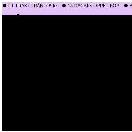
● FRI FRAKT FRÅN 799kr
● 14 DAGARS ÖPPET KÖP
● B
0
0