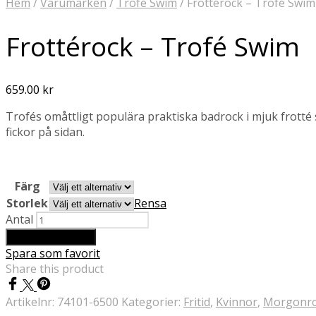
Hem
/
Varumärken
/
Trofé Swim
/
Frottérock – Trofé Swim
Frottérock – Trofé Swim
659.00
kr
Trofés omåttligt populära praktiska badrock i mjuk frotté 
fickor på sidan.
Färg
Storlek
Rensa
Antal
Lägg till i varukorg
Spara som favorit
Share this product
Artikelnr:
74101-6500
Kategorier:
Fritid
,
Kvinnor
,
Morgonr