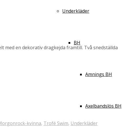
Underkläder
BH
lt med en dekorativ dragkejda framtill. Två snedställda
Amnings BH
Axelbandslös BH
Morgonrock-kvinna
,
Trofé Swim
,
Underkläder