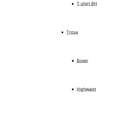
T-shirt BH
Trosa
Boxer
Highwaist