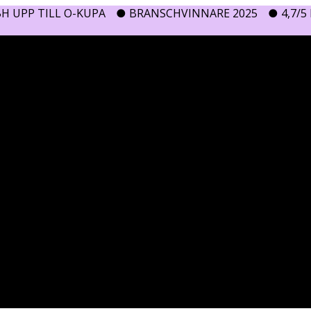
H UPP TILL O-KUPA
● BRANSCHVINNARE 2025
● 4,7/5