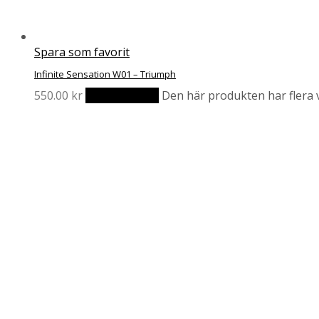
Spara som favorit
Infinite Sensation W01 – Triumph
550.00
kr
Välj alternativ
Den här produkten har flera v