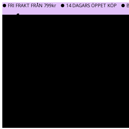
● FRI FRAKT FRÅN 799kr
● 14 DAGARS ÖPPET KÖP
● B
0
0