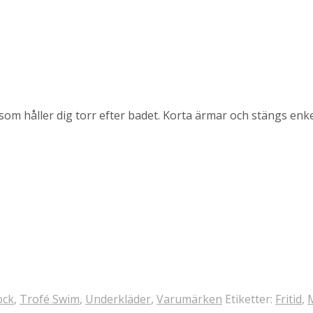
som håller dig torr efter badet. Korta ärmar och stängs enke
ock
,
Trofé Swim
,
Underkläder
,
Varumärken
Etiketter:
Fritid
,