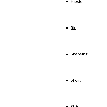
Hipster
Rio
Shapeing
Short
String