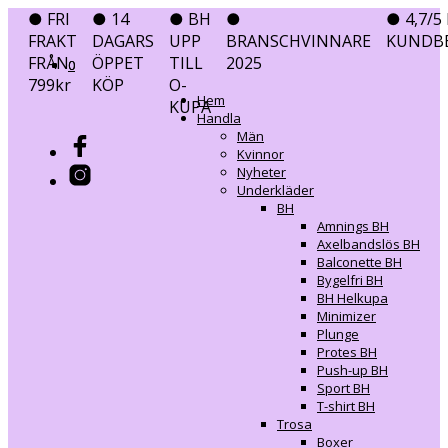
● FRI
● 14
● BH
●
● 4,7/5 
FRAKT
DAGARS
UPP
BRANSCHVINNARE
KUNDB
FRÅN
ÖPPET
TILL
2025
0
0
799kr
KÖP
O-
Hem
KUPA
Handla
Män
Kvinnor
Nyheter
Underkläder
BH
Amnings BH
Axelbandslös BH
Balconette BH
Bygelfri BH
BH Helkupa
Minimizer
Plunge
Protes BH
Push-up BH
Sport BH
T-shirt BH
Trosa
Boxer