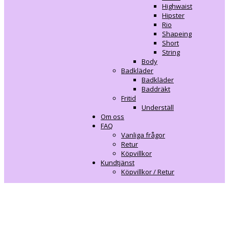
Highwaist
Hipster
Rio
Shapeing
Short
String
Body
Badkläder
Badkläder
Baddräkt
Fritid
Underställ
Om oss
FAQ
Vanliga frågor
Retur
Köpvillkor
Kundtjänst
Köpvillkor / Retur