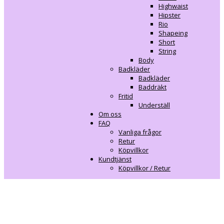
Highwaist
Hipster
Rio
Shapeing
Short
String
Body
Badkläder
Badkläder
Baddräkt
Fritid
Underställ
Om oss
FAQ
Vanliga frågor
Retur
Köpvillkor
Kundtjänst
Köpvillkor / Retur