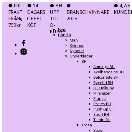
● FRI
● 14
● BH
●
● 4,7/5 
FRAKT
DAGARS
UPP
BRANSCHVINNARE
KUNDB
FRÅN
ÖPPET
TILL
2025
0
0
799kr
KÖP
O-
Hem
KUPA
Handla
Män
Kvinnor
Nyheter
Underkläder
BH
Amnings BH
Axelbandslös BH
Balconette BH
Bygelfri BH
BH Helkupa
Minimizer
Plunge
Protes BH
Push-up BH
Sport BH
T-shirt BH
Trosa
Boxer