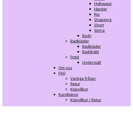
Highwaist
Hipster
Rio
Shapeing
Short
String
Body
Badkläder
Badkläder
Baddräkt
Fritid
Underställ
Om oss
FAQ
Vanliga frågor
Retur
Köpvillkor
Kundtjänst
Köpvillkor / Retur