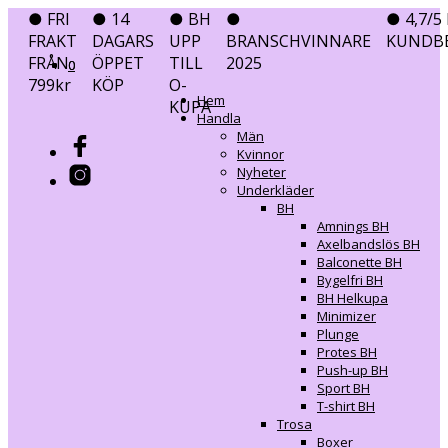
● FRI
● 14
● BH
●
● 4,7/5 
FRAKT
DAGARS
UPP
BRANSCHVINNARE
KUNDB
FRÅN
ÖPPET
TILL
2025
0
0
799kr
KÖP
O-
Hem
KUPA
Handla
Män
Kvinnor
Nyheter
Underkläder
BH
Amnings BH
Axelbandslös BH
Balconette BH
Bygelfri BH
BH Helkupa
Minimizer
Plunge
Protes BH
Push-up BH
Sport BH
T-shirt BH
Trosa
Boxer