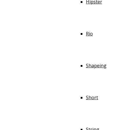
Hipster
Rio
Shapeing
Short
String