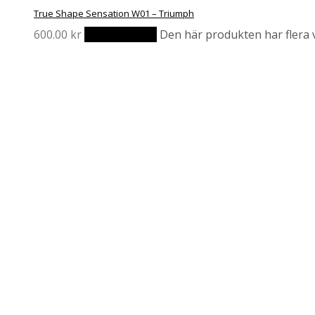
True Shape Sensation W01 – Triumph
600.00
kr
Välj alternativ
Den här produkten har flera v