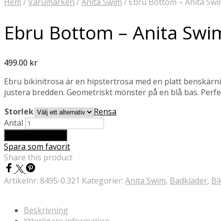
Hem
/
Varumärken
/
Anita Swim
/
Ebru Bottom – Anita Sw
Ebru Bottom – Anita Swi
499.00
kr
Ebru bikinitrosa är en hipstertrosa med en platt benskärni
justera bredden. Geometriskt mönster på en blå bas. Perfe
Storlek
Rensa
Antal
Lägg till i varukorg
Spara som favorit
Share this product
Artikelnr:
8495-0.321
Kategorier:
Anita Swim
,
Badkläder
,
Bi
Beskrivning