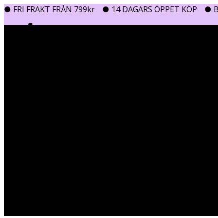
● FRI FRAKT FRÅN 799kr
● 14 DAGARS ÖPPET KÖP
● B
0
0