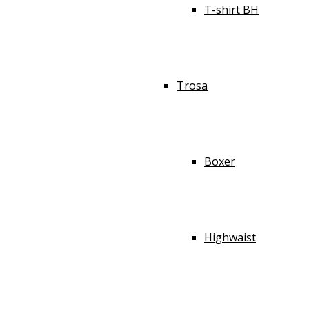
T-shirt BH
Trosa
Boxer
Highwaist