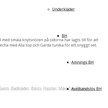
Underkläder
BH
 med smala knytsnören på sidorna har lagts till för att
cha med Alia top och Garda tunika för ett snyggt set.
Amnings BH
 Swim
,
Badkläder
,
Bikini
,
Hipster
,
Maxi Tai
,
Trosa
Axelbandslös BH