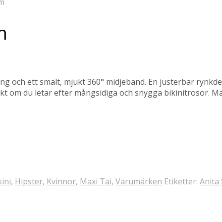
im
m
ng och ett smalt, mjukt 360° midjeband. En justerbar rynkdel
kt om du letar efter mångsidiga och snygga bikinitrosor. Mat
kini
,
Hipster
,
Kvinnor
,
Maxi Tai
,
Varumärken
Etiketter:
Anita