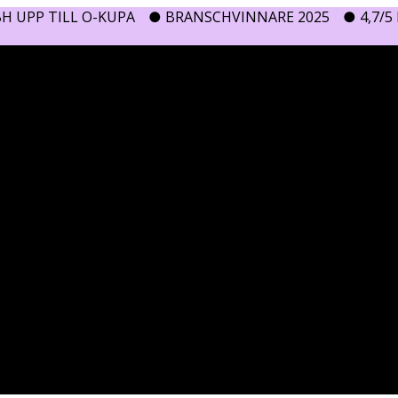
H UPP TILL O-KUPA
● BRANSCHVINNARE 2025
● 4,7/5