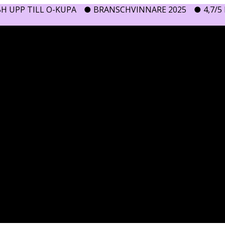
H UPP TILL O-KUPA
● BRANSCHVINNARE 2025
● 4,7/5