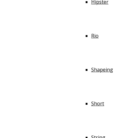
Hipster
Rio
Shapeing
Short
String