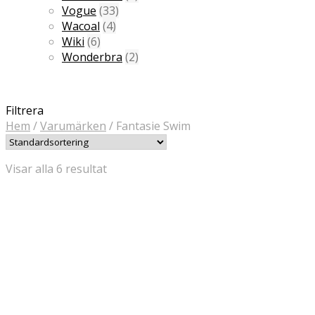
Vogue
(33)
Wacoal
(4)
Wiki
(6)
Wonderbra
(2)
Filtrera
Hem
/
Varumärken
/
Fantasie Swim
Visar alla 6 resultat