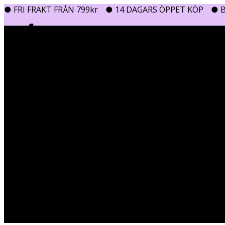
● FRI FRAKT FRÅN 799kr
● 14 DAGARS ÖPPET KÖP
● B
0
0