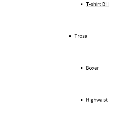
T-shirt BH
Trosa
Boxer
Highwaist